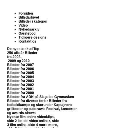
Forsiden
Billedarkivet
Billeder i kategori
Video
Nyhedsarkiv
Gæstebog
Tidligere designs
Kontakt os
De nyeste skud
Top
250 alle år
Billeder
fra 2008,
2009 og 2010
Billeder fra 2007
Billeder fra 2006
Billeder fra 2005
Billeder fra 2004
Billeder fra 2003
Billeder fra 2002
Billeder fra 2001
Billeder fra 2000
Billeder fra ADK på Slagelse Gymnasium
Billeder fra diverse ferier
Billeder fra
fodboldkampe og slutrunder
Kaptajnens
grillfester og pubcrawls
Festival, koncerter
og awards-shows
Nyeste film online
videoklips,
side 2
los del video onlinez, side
3
film online, side 4
more more,