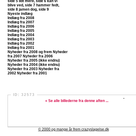
side 5
lidt mere, side 6
kan vi
blive ved, side 7
hammer fedt,
side 8
jamen dog, side 9
Nyeste indlæg
Indlæg fra 2008
Indlæg fra 2007
Indlæg fra 2006
Indlæg fra 2005
Indlæg fra 2004
Indlæg fra 2003
Indlæg fra 2002
Indlæg fra 2001
Nyheder fra 2008 og frem
Nyheder
fra 2007
Nyheder fra 2006
Nyheder fra 2005 (ikke endnu)
Nyheder fra 2004 (ikke endnu)
Nyheder fra 2003
Nyheder fra
2002
Nyheder fra 2001
CrazySlagelse.dk har nu fået sit egen fanpage på Faceboo
ID: 32573
« Se alle billederne fra denne aften ...
© 2000 og mange år frem crazyslagelse.dk