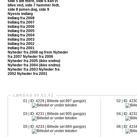
side 5
lidt mere, side 6
kan vi
blive ved, side 7
hammer fedt,
side 8
jamen dog, side 9
Nyeste indlæg
Indlæg fra 2008
Indlæg fra 2007
Indlæg fra 2006
Indlæg fra 2005
Indlæg fra 2004
Indlæg fra 2003
Indlæg fra 2002
Indlæg fra 2001
Nyheder fra 2008 og frem
Nyheder
fra 2007
Nyheder fra 2006
Nyheder fra 2005 (ikke endnu)
Nyheder fra 2004 (ikke endnu)
Nyheder fra 2003
Nyheder fra
2002
Nyheder fra 2001
CrazySlagelse.dk har nu fået sit egen fanpage på Faceboo
LØRDAG 05.01.02
01 | ID: 4229 | Billede set 897 gang(e)
02 | ID: 423
03 | ID: 4231 | Billede set 905 gang(e)
04 | ID: 423
05 | ID: 4233 | Billede set 884 gang(e)
06 | ID: 423