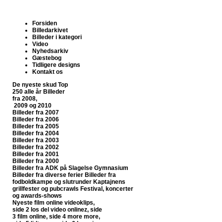
Forsiden
Billedarkivet
Billeder i kategori
Video
Nyhedsarkiv
Gæstebog
Tidligere designs
Kontakt os
De nyeste skud
Top
250 alle år
Billeder
fra 2008,
2009 og 2010
Billeder fra 2007
Billeder fra 2006
Billeder fra 2005
Billeder fra 2004
Billeder fra 2003
Billeder fra 2002
Billeder fra 2001
Billeder fra 2000
Billeder fra ADK på Slagelse Gymnasium
Billeder fra diverse ferier
Billeder fra
fodboldkampe og slutrunder
Kaptajnens
grillfester og pubcrawls
Festival, koncerter
og awards-shows
Nyeste film online
videoklips,
side 2
los del video onlinez, side
3
film online, side 4
more more,