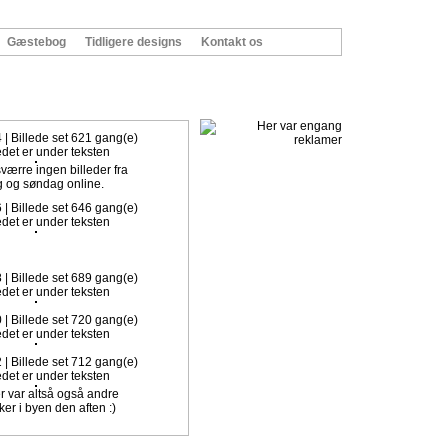
Gæstebog
Tidligere designs
Kontakt os
k. Klik ind her, og meld dig ind med det samme.
4 | Billede set 621 gang(e)
værre ingen billeder fra
g og søndag online.
6 | Billede set 646 gang(e)
8 | Billede set 689 gang(e)
0 | Billede set 720 gang(e)
2 | Billede set 712 gang(e)
er var altså også andre
r i byen den aften :)