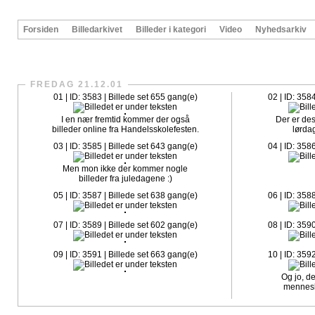
Forsiden
Billedarkivet
Billeder i kategori
Video
Nyhedsarkiv
CrazySlagelse.dk har nu fået sit egen fanpage på Faceboo
FREDAG 21.12.01
01 | ID: 3583 | Billede set 655 gang(e)
02 | ID: 358
I en nær fremtid kommer der også
Der er des
billeder online fra Handelsskolefesten.
lørda
03 | ID: 3585 | Billede set 643 gang(e)
04 | ID: 358
Men mon ikke der kommer nogle
billeder fra juledagene :)
05 | ID: 3587 | Billede set 638 gang(e)
06 | ID: 358
07 | ID: 3589 | Billede set 602 gang(e)
08 | ID: 359
09 | ID: 3591 | Billede set 663 gang(e)
10 | ID: 359
Og jo, d
menneske