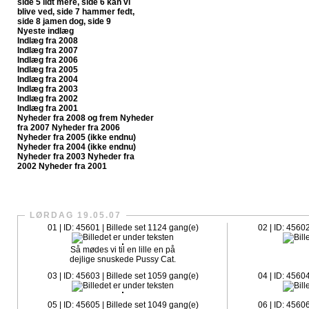
side 5
lidt mere, side 6
kan vi
blive ved, side 7
hammer fedt,
side 8
jamen dog, side 9
Nyeste indlæg
Indlæg fra 2008
Indlæg fra 2007
Indlæg fra 2006
Indlæg fra 2005
Indlæg fra 2004
Indlæg fra 2003
Indlæg fra 2002
Indlæg fra 2001
Nyheder fra 2008 og frem
Nyheder
fra 2007
Nyheder fra 2006
Nyheder fra 2005 (ikke endnu)
Nyheder fra 2004 (ikke endnu)
Nyheder fra 2003
Nyheder fra
2002
Nyheder fra 2001
CrazySlagelse.dk har nu fået sit egen fanpage på Faceboo
LØRDAG 19.05.07
01 | ID: 45601 | Billede set 1124 gang(e)
02 | ID: 4560
Så mødes vi til en lille en på
dejlige snuskede Pussy Cat.
03 | ID: 45603 | Billede set 1059 gang(e)
04 | ID: 4560
05 | ID: 45605 | Billede set 1049 gang(e)
06 | ID: 4560