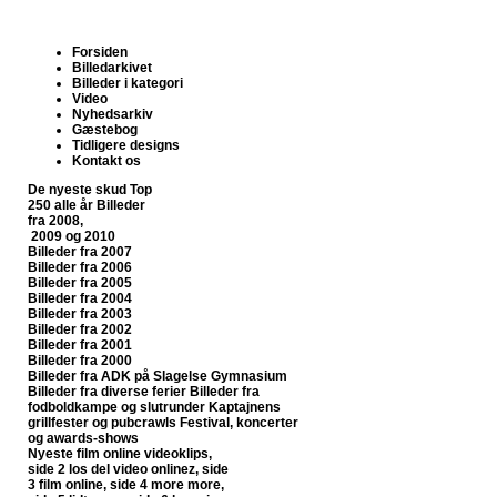
Forsiden
Billedarkivet
Billeder i kategori
Video
Nyhedsarkiv
Gæstebog
Tidligere designs
Kontakt os
De nyeste skud
Top
250 alle år
Billeder
fra 2008,
2009 og 2010
Billeder fra 2007
Billeder fra 2006
Billeder fra 2005
Billeder fra 2004
Billeder fra 2003
Billeder fra 2002
Billeder fra 2001
Billeder fra 2000
Billeder fra ADK på Slagelse Gymnasium
Billeder fra diverse ferier
Billeder fra
fodboldkampe og slutrunder
Kaptajnens
grillfester og pubcrawls
Festival, koncerter
og awards-shows
Nyeste film online
videoklips,
side 2
los del video onlinez, side
3
film online, side 4
more more,