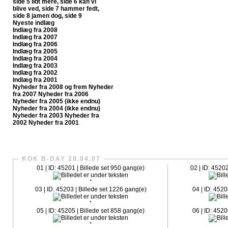
side 5
lidt mere, side 6
kan vi
blive ved, side 7
hammer fedt,
side 8
jamen dog, side 9
Nyeste indlæg
Indlæg fra 2008
Indlæg fra 2007
Indlæg fra 2006
Indlæg fra 2005
Indlæg fra 2004
Indlæg fra 2003
Indlæg fra 2002
Indlæg fra 2001
Nyheder fra 2008 og frem
Nyheder
fra 2007
Nyheder fra 2006
Nyheder fra 2005 (ikke endnu)
Nyheder fra 2004 (ikke endnu)
Nyheder fra 2003
Nyheder fra
2002
Nyheder fra 2001
CrazySlagelse.dk har nu fået sit egen fanpage på Faceboo
KOK B-DAY 28.04.07
01 | ID: 45201 | Billede set 950 gang(e)
02 | ID: 4520
03 | ID: 45203 | Billede set 1226 gang(e)
04 | ID: 4520
05 | ID: 45205 | Billede set 858 gang(e)
06 | ID: 4520