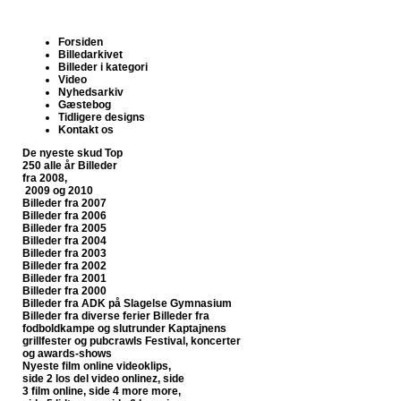
Forsiden
Billedarkivet
Billeder i kategori
Video
Nyhedsarkiv
Gæstebog
Tidligere designs
Kontakt os
De nyeste skud
Top
250 alle år
Billeder
fra 2008,
2009 og 2010
Billeder fra 2007
Billeder fra 2006
Billeder fra 2005
Billeder fra 2004
Billeder fra 2003
Billeder fra 2002
Billeder fra 2001
Billeder fra 2000
Billeder fra ADK på Slagelse Gymnasium
Billeder fra diverse ferier
Billeder fra
fodboldkampe og slutrunder
Kaptajnens
grillfester og pubcrawls
Festival, koncerter
og awards-shows
Nyeste film online
videoklips,
side 2
los del video onlinez, side
3
film online, side 4
more more,