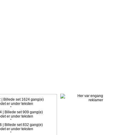
k. Klik ind her, og meld dig ind med det samme.
2 | Billede set 1624 gang(e)
4 | Billede set 909 gang(e)
6 | Billede set 832 gang(e)