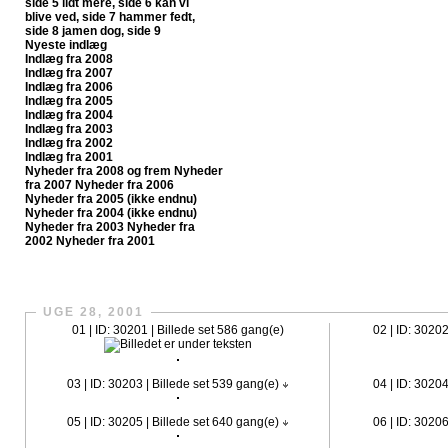
side 5
lidt mere, side 6
kan vi
blive ved, side 7
hammer fedt,
side 8
jamen dog, side 9
Nyeste indlæg
Indlæg fra 2008
Indlæg fra 2007
Indlæg fra 2006
Indlæg fra 2005
Indlæg fra 2004
Indlæg fra 2003
Indlæg fra 2002
Indlæg fra 2001
Nyheder fra 2008 og frem
Nyheder
fra 2007
Nyheder fra 2006
Nyheder fra 2005 (ikke endnu)
Nyheder fra 2004 (ikke endnu)
Nyheder fra 2003
Nyheder fra
2002
Nyheder fra 2001
CrazySlagelse.dk har nu fået sit egen fanpage på Faceboo
UGE 28, 2001
01 | ID: 30201 | Billede set 586 gang(e)
02 | ID: 30202
03 | ID: 30203 | Billede set 539 gang(e)
04 | ID: 30204
05 | ID: 30205 | Billede set 640 gang(e)
06 | ID: 30206