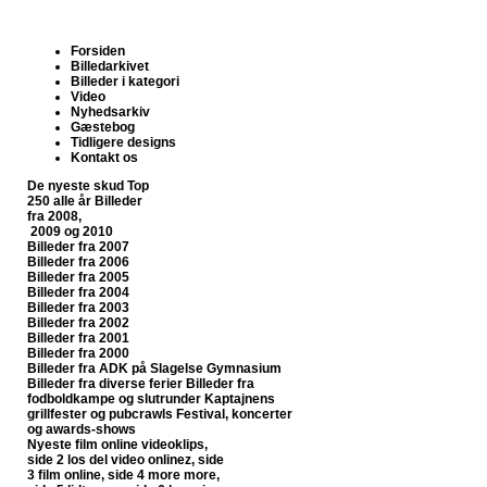
Forsiden
Billedarkivet
Billeder i kategori
Video
Nyhedsarkiv
Gæstebog
Tidligere designs
Kontakt os
De nyeste skud
Top
250 alle år
Billeder
fra 2008,
2009 og 2010
Billeder fra 2007
Billeder fra 2006
Billeder fra 2005
Billeder fra 2004
Billeder fra 2003
Billeder fra 2002
Billeder fra 2001
Billeder fra 2000
Billeder fra ADK på Slagelse Gymnasium
Billeder fra diverse ferier
Billeder fra
fodboldkampe og slutrunder
Kaptajnens
grillfester og pubcrawls
Festival, koncerter
og awards-shows
Nyeste film online
videoklips,
side 2
los del video onlinez, side
3
film online, side 4
more more,