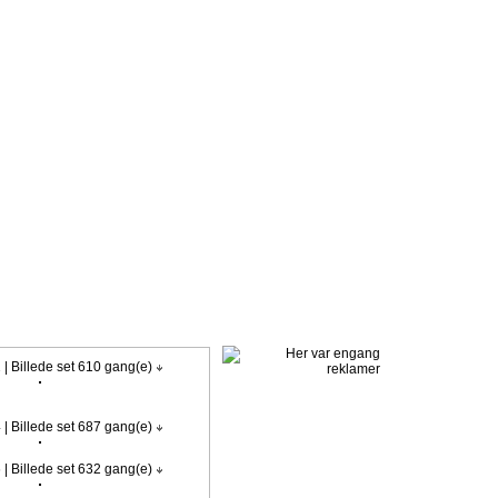
k. Klik ind her, og meld dig ind med det samme.
 | Billede set 610 gang(e)
 | Billede set 687 gang(e)
 | Billede set 632 gang(e)