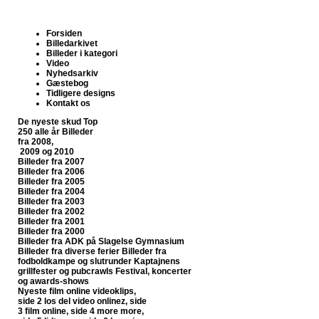
Forsiden
Billedarkivet
Billeder i kategori
Video
Nyhedsarkiv
Gæstebog
Tidligere designs
Kontakt os
De nyeste skud
Top
250 alle år
Billeder
fra 2008,
2009 og 2010
Billeder fra 2007
Billeder fra 2006
Billeder fra 2005
Billeder fra 2004
Billeder fra 2003
Billeder fra 2002
Billeder fra 2001
Billeder fra 2000
Billeder fra ADK på Slagelse Gymnasium
Billeder fra diverse ferier
Billeder fra
fodboldkampe og slutrunder
Kaptajnens
grillfester og pubcrawls
Festival, koncerter
og awards-shows
Nyeste film online
videoklips,
side 2
los del video onlinez, side
3
film online, side 4
more more,