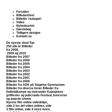
Forsiden
Billedarkivet
Billeder i kategori
Video
Nyhedsarkiv
Gæstebog
Tidligere designs
Kontakt os
De nyeste skud
Top
250 alle år
Billeder
fra 2008,
2009 og 2010
Billeder fra 2007
Billeder fra 2006
Billeder fra 2005
Billeder fra 2004
Billeder fra 2003
Billeder fra 2002
Billeder fra 2001
Billeder fra 2000
Billeder fra ADK på Slagelse Gymnasium
Billeder fra diverse ferier
Billeder fra
fodboldkampe og slutrunder
Kaptajnens
grillfester og pubcrawls
Festival, koncerter
og awards-shows
Nyeste film online
videoklips,
side 2
los del video onlinez, side
3
film online, side 4
more more,