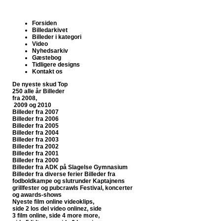
Forsiden
Billedarkivet
Billeder i kategori
Video
Nyhedsarkiv
Gæstebog
Tidligere designs
Kontakt os
De nyeste skud
Top
250 alle år
Billeder
fra 2008,
2009 og 2010
Billeder fra 2007
Billeder fra 2006
Billeder fra 2005
Billeder fra 2004
Billeder fra 2003
Billeder fra 2002
Billeder fra 2001
Billeder fra 2000
Billeder fra ADK på Slagelse Gymnasium
Billeder fra diverse ferier
Billeder fra
fodboldkampe og slutrunder
Kaptajnens
grillfester og pubcrawls
Festival, koncerter
og awards-shows
Nyeste film online
videoklips,
side 2
los del video onlinez, side
3
film online, side 4
more more,