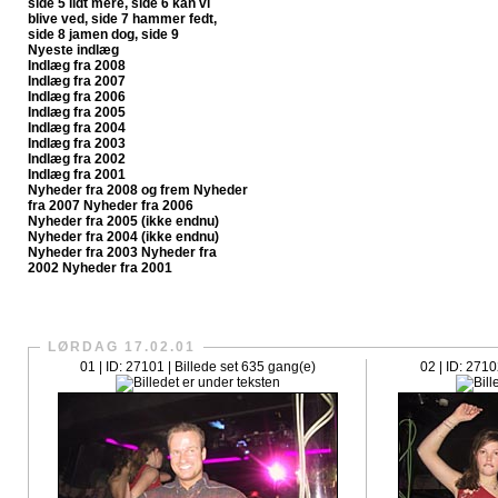
side 5
lidt mere, side 6
kan vi
blive ved, side 7
hammer fedt,
side 8
jamen dog, side 9
Nyeste indlæg
Indlæg fra 2008
Indlæg fra 2007
Indlæg fra 2006
Indlæg fra 2005
Indlæg fra 2004
Indlæg fra 2003
Indlæg fra 2002
Indlæg fra 2001
Nyheder fra 2008 og frem
Nyheder
fra 2007
Nyheder fra 2006
Nyheder fra 2005 (ikke endnu)
Nyheder fra 2004 (ikke endnu)
Nyheder fra 2003
Nyheder fra
2002
Nyheder fra 2001
CrazySlagelse.dk har nu fået sit egen fanpage på Faceboo
LØRDAG 17.02.01
01 | ID: 27101 | Billede set 635 gang(e)
02 | ID: 2710