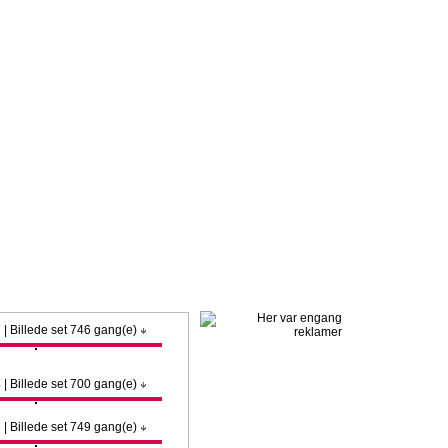
k. Klik ind her, og meld dig ind med det samme.
 | Billede set 746 gang(e)
 | Billede set 700 gang(e)
 | Billede set 749 gang(e)