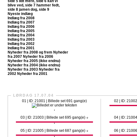
side 5
lidt mere, side 6
kan vi
blive ved, side 7
hammer fedt,
side 8
jamen dog, side 9
Nyeste indlæg
Indlæg fra 2008
Indlæg fra 2007
Indlæg fra 2006
Indlæg fra 2005
Indlæg fra 2004
Indlæg fra 2003
Indlæg fra 2002
Indlæg fra 2001
Nyheder fra 2008 og frem
Nyheder
fra 2007
Nyheder fra 2006
Nyheder fra 2005 (ikke endnu)
Nyheder fra 2004 (ikke endnu)
Nyheder fra 2003
Nyheder fra
2002
Nyheder fra 2001
CrazySlagelse.dk har nu fået sit egen fanpage på Faceboo
LØRDAG 17.07.04
01 | ID: 21001 | Billede set 691 gang(e)
02 | ID: 21002
03 | ID: 21003 | Billede set 695 gang(e)
04 | ID: 21004
05 | ID: 21005 | Billede set 687 gang(e)
06 | ID: 21006