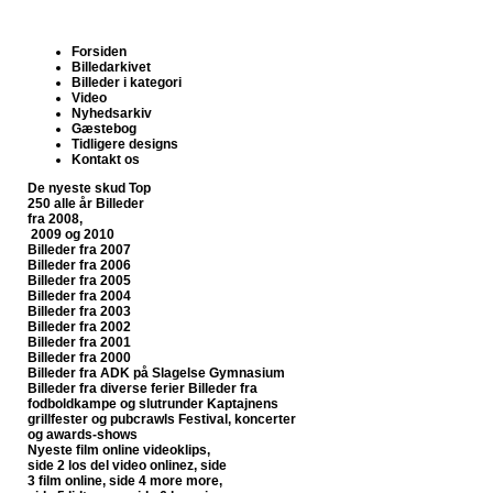
Forsiden
Billedarkivet
Billeder i kategori
Video
Nyhedsarkiv
Gæstebog
Tidligere designs
Kontakt os
De nyeste skud
Top
250 alle år
Billeder
fra 2008,
2009 og 2010
Billeder fra 2007
Billeder fra 2006
Billeder fra 2005
Billeder fra 2004
Billeder fra 2003
Billeder fra 2002
Billeder fra 2001
Billeder fra 2000
Billeder fra ADK på Slagelse Gymnasium
Billeder fra diverse ferier
Billeder fra
fodboldkampe og slutrunder
Kaptajnens
grillfester og pubcrawls
Festival, koncerter
og awards-shows
Nyeste film online
videoklips,
side 2
los del video onlinez, side
3
film online, side 4
more more,