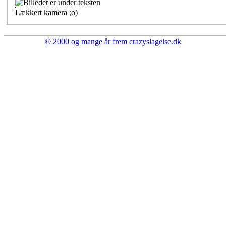
Lækkert kamera ;o)
© 2000 og mange år frem crazyslagelse.dk