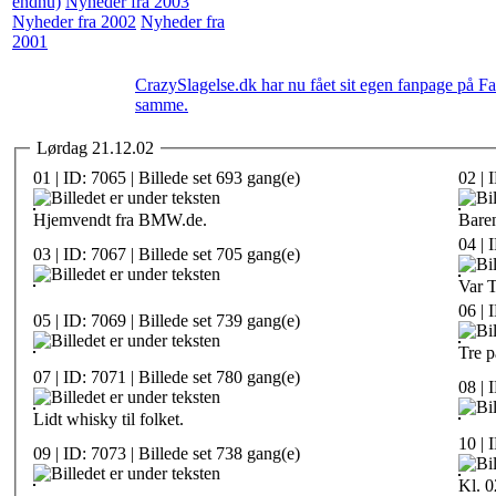
endnu)
Nyheder fra 2003
Nyheder fra 2002
Nyheder fra
2001
CrazySlagelse.dk har nu fået sit egen fanpage på F
samme.
Lørdag 21.12.02
01 | ID: 7065 | Billede set 693 gang(e)
02 | 
Hjemvendt fra BMW.de.
Baren
04 | 
03 | ID: 7067 | Billede set 705 gang(e)
Var T
06 | 
05 | ID: 7069 | Billede set 739 gang(e)
Tre p
07 | ID: 7071 | Billede set 780 gang(e)
08 | 
Lidt whisky til folket.
10 | 
09 | ID: 7073 | Billede set 738 gang(e)
Kl. 0