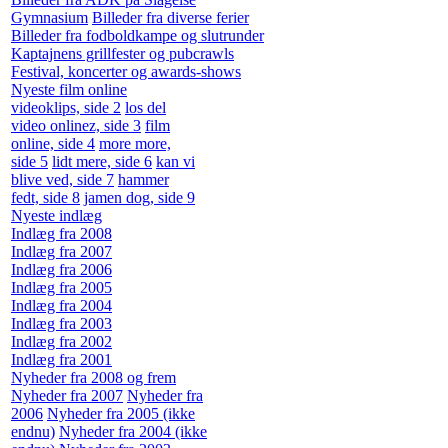
Gymnasium
Billeder fra diverse ferier
Billeder fra fodboldkampe og slutrunder
Kaptajnens grillfester og pubcrawls
Festival, koncerter og awards-shows
Nyeste film online
videoklips, side 2
los del
video onlinez, side 3
film
online, side 4
more more,
side 5
lidt mere, side 6
kan vi
blive ved, side 7
hammer
fedt, side 8
jamen dog, side 9
Nyeste indlæg
Indlæg fra 2008
Indlæg fra 2007
Indlæg fra 2006
Indlæg fra 2005
Indlæg fra 2004
Indlæg fra 2003
Indlæg fra 2002
Indlæg fra 2001
Nyheder fra 2008 og frem
Nyheder fra 2007
Nyheder fra
2006
Nyheder fra 2005 (ikke
endnu)
Nyheder fra 2004 (ikke