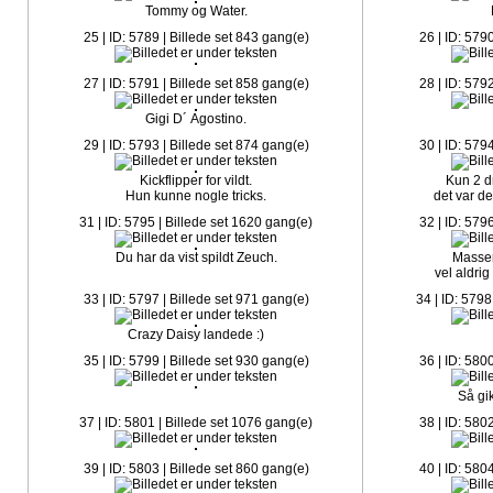
Tommy og Water.
25 | ID: 5789 | Billede set 843 gang(e)
26 | ID: 579
27 | ID: 5791 | Billede set 858 gang(e)
28 | ID: 579
Gigi D´ Agostino.
29 | ID: 5793 | Billede set 874 gang(e)
30 | ID: 579
Kickflipper for vildt.
Kun 2 d
Hun kunne nogle tricks.
det var d
31 | ID: 5795 | Billede set 1620 gang(e)
32 | ID: 579
Du har da vist spildt Zeuch.
Masser
vel aldri
33 | ID: 5797 | Billede set 971 gang(e)
34 | ID: 5798
Crazy Daisy landede :)
35 | ID: 5799 | Billede set 930 gang(e)
36 | ID: 580
Så gi
37 | ID: 5801 | Billede set 1076 gang(e)
38 | ID: 580
39 | ID: 5803 | Billede set 860 gang(e)
40 | ID: 580