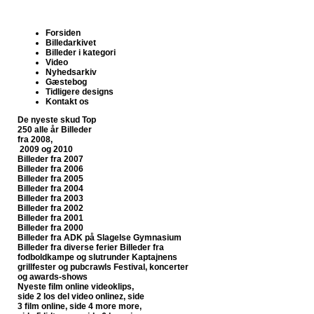
Forsiden
Billedarkivet
Billeder i kategori
Video
Nyhedsarkiv
Gæstebog
Tidligere designs
Kontakt os
De nyeste skud
Top
250 alle år
Billeder
fra 2008,
2009 og 2010
Billeder fra 2007
Billeder fra 2006
Billeder fra 2005
Billeder fra 2004
Billeder fra 2003
Billeder fra 2002
Billeder fra 2001
Billeder fra 2000
Billeder fra ADK på Slagelse Gymnasium
Billeder fra diverse ferier
Billeder fra
fodboldkampe og slutrunder
Kaptajnens
grillfester og pubcrawls
Festival, koncerter
og awards-shows
Nyeste film online
videoklips,
side 2
los del video onlinez, side
3
film online, side 4
more more,