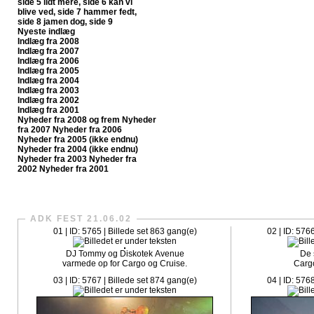
side 5
lidt mere, side 6
kan vi
blive ved, side 7
hammer fedt,
side 8
jamen dog, side 9
Nyeste indlæg
Indlæg fra 2008
Indlæg fra 2007
Indlæg fra 2006
Indlæg fra 2005
Indlæg fra 2004
Indlæg fra 2003
Indlæg fra 2002
Indlæg fra 2001
Nyheder fra 2008 og frem
Nyheder
fra 2007
Nyheder fra 2006
Nyheder fra 2005 (ikke endnu)
Nyheder fra 2004 (ikke endnu)
Nyheder fra 2003
Nyheder fra
2002
Nyheder fra 2001
CrazySlagelse.dk har nu fået sit egen fanpage på Faceboo
ADK FEST 21.06.02
01 | ID: 5765 | Billede set 863 gang(e)
02 | ID: 576
DJ Tommy og Diskotek Avenue
De 
varmede op for Cargo og Cruise.
Carg
03 | ID: 5767 | Billede set 874 gang(e)
04 | ID: 576