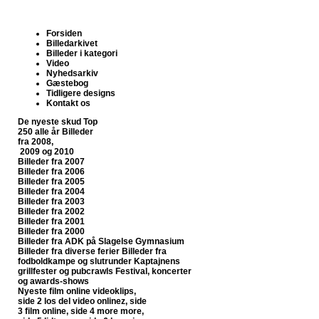
Forsiden
Billedarkivet
Billeder i kategori
Video
Nyhedsarkiv
Gæstebog
Tidligere designs
Kontakt os
De nyeste skud
Top
250 alle år
Billeder
fra 2008,
2009 og 2010
Billeder fra 2007
Billeder fra 2006
Billeder fra 2005
Billeder fra 2004
Billeder fra 2003
Billeder fra 2002
Billeder fra 2001
Billeder fra 2000
Billeder fra ADK på Slagelse Gymnasium
Billeder fra diverse ferier
Billeder fra
fodboldkampe og slutrunder
Kaptajnens
grillfester og pubcrawls
Festival, koncerter
og awards-shows
Nyeste film online
videoklips,
side 2
los del video onlinez, side
3
film online, side 4
more more,