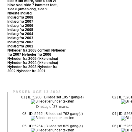
side 5
lidt mere, side 6
kan vi
blive ved, side 7
hammer fedt,
side 8
jamen dog, side 9
Nyeste indlæg
Indlæg fra 2008
Indlæg fra 2007
Indlæg fra 2006
Indlæg fra 2005
Indlæg fra 2004
Indlæg fra 2003
Indlæg fra 2002
Indlæg fra 2001
Nyheder fra 2008 og frem
Nyheder
fra 2007
Nyheder fra 2006
Nyheder fra 2005 (ikke endnu)
Nyheder fra 2004 (ikke endnu)
Nyheder fra 2003
Nyheder fra
2002
Nyheder fra 2001
CrazySlagelse.dk har nu fået sit egen fanpage på Faceboo
PÅSKEN UGE 13 2002
01 | ID: 5260 | Billede set 1057 gang(e)
02 | ID: 526
Onsdag d. 27. marts.
03 | ID: 5262 | Billede set 762 gang(e)
04 | ID: 526
05 | ID: 5264 | Billede set 829 gang(e)
06 | ID: 526