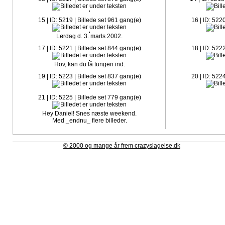
15 | ID: 5219 | Billede set 961 gang(e)
16 | ID: 522
Lørdag d. 3. marts 2002.
17 | ID: 5221 | Billede set 844 gang(e)
18 | ID: 522
Hov, kan du få tungen ind.
19 | ID: 5223 | Billede set 837 gang(e)
20 | ID: 522
21 | ID: 5225 | Billede set 779 gang(e)
Hey Daniel! Snes næste weekend.
Med _endnu_ flere billeder.
© 2000 og mange år frem crazyslagelse.dk