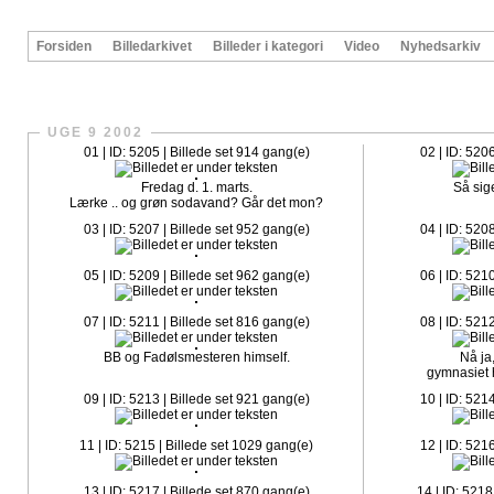
Forsiden
Billedarkivet
Billeder i kategori
Video
Nyhedsarkiv
CrazySlagelse.dk har nu fået sit egen fanpage på Faceboo
UGE 9 2002
01 | ID: 5205 | Billede set 914 gang(e)
02 | ID: 520
Fredag d. 1. marts.
Så sig
Lærke .. og grøn sodavand? Går det mon?
03 | ID: 5207 | Billede set 952 gang(e)
04 | ID: 520
05 | ID: 5209 | Billede set 962 gang(e)
06 | ID: 521
07 | ID: 5211 | Billede set 816 gang(e)
08 | ID: 521
BB og Fadølsmesteren himself.
Nå ja,
gymnasiet h
09 | ID: 5213 | Billede set 921 gang(e)
10 | ID: 521
11 | ID: 5215 | Billede set 1029 gang(e)
12 | ID: 521
13 | ID: 5217 | Billede set 870 gang(e)
14 | ID: 5218