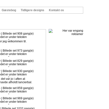
Gæstebog
Tidligere designs
Kontakt os
k. Klik ind her, og meld dig ind med det samme.
6 | Billede set 908 gang(e)
er jeg velkommen til.
8 | Billede set 973 gang(e)
0 | Billede set 829 gang(e)
2 | Billede set 930 gang(e)
 det var jo i aften at
avde afholdt lancierbal.
4 | Billede set 859 gang(e)
6 | Billede set 969 gang(e)
 | Billede set 1032 gang(e)