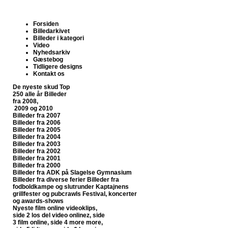
Forsiden
Billedarkivet
Billeder i kategori
Video
Nyhedsarkiv
Gæstebog
Tidligere designs
Kontakt os
De nyeste skud
Top
250 alle år
Billeder
fra 2008,
2009 og 2010
Billeder fra 2007
Billeder fra 2006
Billeder fra 2005
Billeder fra 2004
Billeder fra 2003
Billeder fra 2002
Billeder fra 2001
Billeder fra 2000
Billeder fra ADK på Slagelse Gymnasium
Billeder fra diverse ferier
Billeder fra
fodboldkampe og slutrunder
Kaptajnens
grillfester og pubcrawls
Festival, koncerter
og awards-shows
Nyeste film online
videoklips,
side 2
los del video onlinez, side
3
film online, side 4
more more,