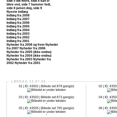
side 5
lidt mere, side 6
kan vi
blive ved, side 7
hammer fedt,
side 8
jamen dog, side 9
Nyeste indlæg
Indlæg fra 2008
Indlæg fra 2007
Indlæg fra 2006
Indlæg fra 2005
Indlæg fra 2004
Indlæg fra 2003
Indlæg fra 2002
Indlæg fra 2001
Nyheder fra 2008 og frem
Nyheder
fra 2007
Nyheder fra 2006
Nyheder fra 2005 (ikke endnu)
Nyheder fra 2004 (ikke endnu)
Nyheder fra 2003
Nyheder fra
2002
Nyheder fra 2001
CrazySlagelse.dk har nu fået sit egen fanpage på Faceboo
LØRDAG 22.07.06
01 | ID: 43501 | Billede set 879 gang(e)
02 | ID: 4350
03 | ID: 43503 | Billede set 873 gang(e)
04 | ID: 4350
05 | ID: 43505 | Billede set 765 gang(e)
06 | ID: 4350