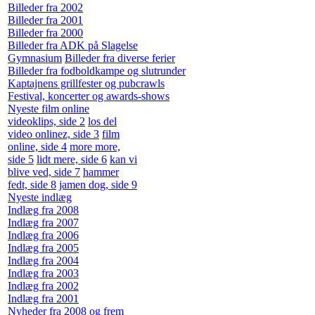
Billeder fra 2002
Billeder fra 2001
Billeder fra 2000
Billeder fra ADK på Slagelse
Gymnasium
Billeder fra diverse ferier
Billeder fra fodboldkampe og slutrunder
Kaptajnens grillfester og pubcrawls
Festival, koncerter og awards-shows
Nyeste film online
videoklips, side 2
los del
video onlinez, side 3
film
online, side 4
more more,
side 5
lidt mere, side 6
kan vi
blive ved, side 7
hammer
fedt, side 8
jamen dog, side 9
Nyeste indlæg
Indlæg fra 2008
Indlæg fra 2007
Indlæg fra 2006
Indlæg fra 2005
Indlæg fra 2004
Indlæg fra 2003
Indlæg fra 2002
Indlæg fra 2001
Nyheder fra 2008 og frem