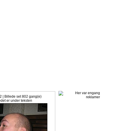
k. Klik ind her, og meld dig ind med det samme.
2 | Billede set 802 gang(e)