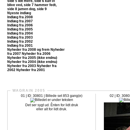
side 5
lidt mere, side 6
kan vi
blive ved, side 7
hammer fedt,
side 8
jamen dog, side 9
Nyeste indlæg
Indlæg fra 2008
Indlæg fra 2007
Indlæg fra 2006
Indlæg fra 2005
Indlæg fra 2004
Indlæg fra 2003
Indlæg fra 2002
Indlæg fra 2001
Nyheder fra 2008 og frem
Nyheder
fra 2007
Nyheder fra 2006
Nyheder fra 2005 (ikke endnu)
Nyheder fra 2004 (ikke endnu)
Nyheder fra 2003
Nyheder fra
2002
Nyheder fra 2001
CrazySlagelse.dk har nu fået sit egen fanpage på Faceboo
WAGRAIN 2005
01 | ID: 30801 | Billede set 853 gang(e)
02 | ID: 3080
Det ser sygt ud. Enten for lidt druk
eller alt for lidt druk.