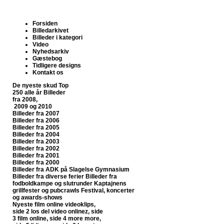
Forsiden
Billedarkivet
Billeder i kategori
Video
Nyhedsarkiv
Gæstebog
Tidligere designs
Kontakt os
De nyeste skud
Top
250 alle år
Billeder
fra 2008,
2009 og 2010
Billeder fra 2007
Billeder fra 2006
Billeder fra 2005
Billeder fra 2004
Billeder fra 2003
Billeder fra 2002
Billeder fra 2001
Billeder fra 2000
Billeder fra ADK på Slagelse Gymnasium
Billeder fra diverse ferier
Billeder fra
fodboldkampe og slutrunder
Kaptajnens
grillfester og pubcrawls
Festival, koncerter
og awards-shows
Nyeste film online
videoklips,
side 2
los del video onlinez, side
3
film online, side 4
more more,